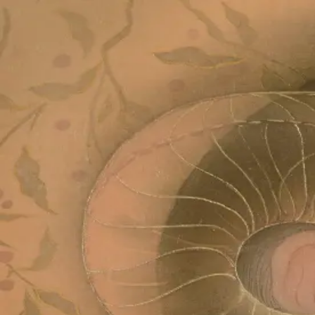
Skip to main content
山本 有彩
Arisa Yamamoto
Works
Profile
Exhibitions
Contact
JP
／
EN
←
Index
‹
213
/
312
›
目に見えるものだけが世界ではない
Year
2020
Size
SSM
Description
2020/絹本着彩/250×250mm
©
2026
Arisa Yamamoto
Instagram
X