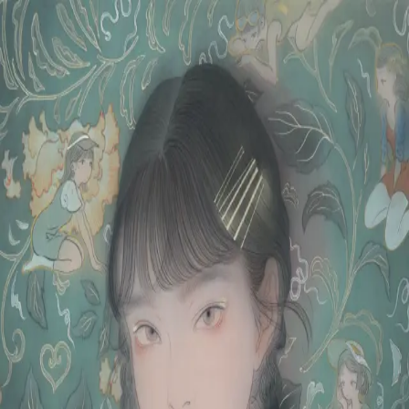
Skip to main content
山本 有彩
Arisa Yamamoto
Works
Profile
Exhibitions
Contact
JP
／
EN
←
Index
‹
181
/
312
›
なんでもない特別な日々
Year
2021
Size
S6
Description
2021/絹本着彩/410×410mm
©
2026
Arisa Yamamoto
Instagram
X