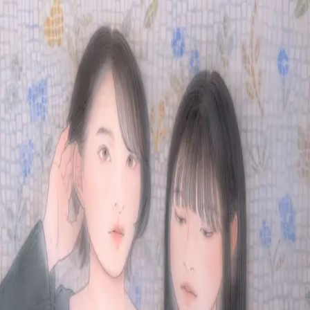
Skip to main content
山本 有彩
Arisa Yamamoto
Works
Profile
Exhibitions
Contact
JP
／
EN
←
Index
‹
120
/
312
›
わたしたちの日々は続く
Year
2022
Size
P10
Description
2022/絹本着彩/530×410mm
©
2026
Arisa Yamamoto
Instagram
X