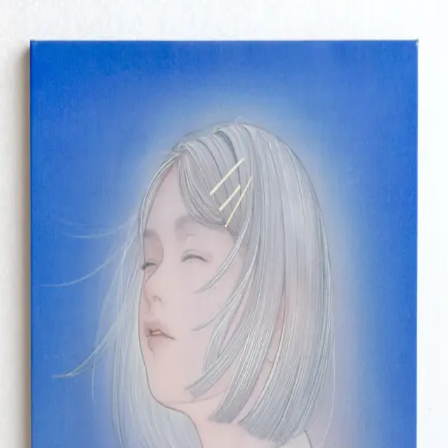
Skip to main content
山本 有彩
Arisa Yamamoto
Works
Profile
Exhibitions
Contact
JP
／
EN
←
Index
‹
123
/
312
›
明けの明星
Year
2022
Size
F6
©
2026
Arisa Yamamoto
Instagram
X