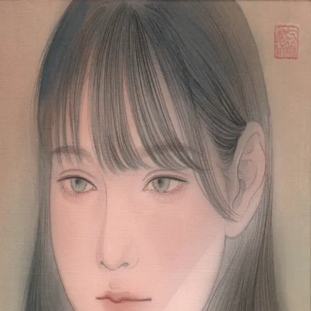
Skip to main content
山本 有彩
Arisa Yamamoto
Works
Profile
Exhibitions
Contact
JP
／
EN
←
Index
‹
97
/
312
›
玉蜀黍色のひなた
Year
2023
Size
SM
©
2026
Arisa Yamamoto
Instagram
X