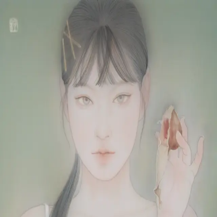
Skip to main content
山本 有彩
Arisa Yamamoto
Works
Profile
Exhibitions
Contact
JP
／
EN
←
Index
‹
08
/
312
›
告白する果肉
Year
2026
Size
F6
©
2026
Arisa Yamamoto
Instagram
X