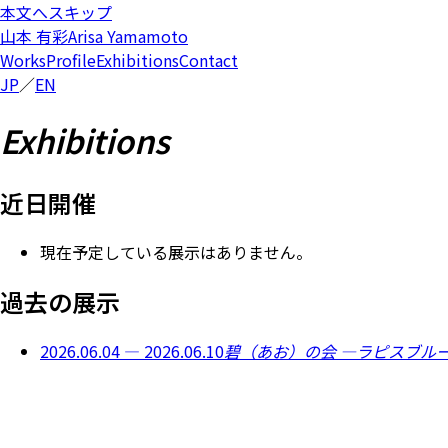
本文へスキップ
山本 有彩
Arisa Yamamoto
Works
Profile
Exhibitions
Contact
JP
／
EN
Exhibitions
近日開催
現在予定している展示はありません。
過去の展示
2026.06.04 — 2026.06.10
碧（あお）の会 ―ラピスブル