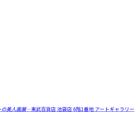
ーの美人画展―
東武百貨店 池袋店 6階1番地 アートギャラリー