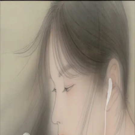
Skip to main content
山本 有彩
Arisa Yamamoto
Works
Profile
Exhibitions
Contact
JP
／
EN
←
Index
‹
188
/
312
›
｢風街に連れてって！｣アートワーク
Year
2021
Description
2021/絹本着彩/333×333mm
©
2026
Arisa Yamamoto
Instagram
X