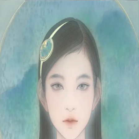
Skip to main content
山本 有彩
Arisa Yamamoto
Works
Profile
Exhibitions
Contact
JP
／
EN
←
Index
‹
189
/
312
›
蛋白石は濃霧をみている
Year
2021
Size
F6
Description
2021/絹本着彩/410×318mm
©
2026
Arisa Yamamoto
Instagram
X