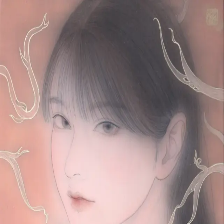
Skip to main content
山本 有彩
Arisa Yamamoto
Works
Profile
Exhibitions
Contact
JP
／
EN
←
Index
‹
104
/
312
›
ふと混生する春
Year
2023
Size
F4
©
2026
Arisa Yamamoto
Instagram
X