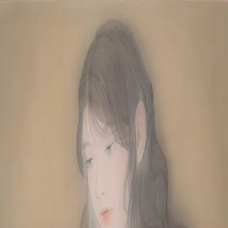
Skip to main content
山本 有彩
Arisa Yamamoto
Works
Profile
Exhibitions
Contact
JP
／
EN
←
Index
‹
37
/
312
›
体温が重なるとき
Year
2025
Size
F6
©
2026
Arisa Yamamoto
Instagram
X