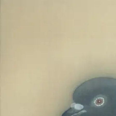
Skip to main content
山本 有彩
Arisa Yamamoto
Works
Profile
Exhibitions
Contact
JP
／
EN
←
Index
‹
20
/
312
›
ひといき
Year
2026
Size
F3
©
2026
Arisa Yamamoto
Instagram
X