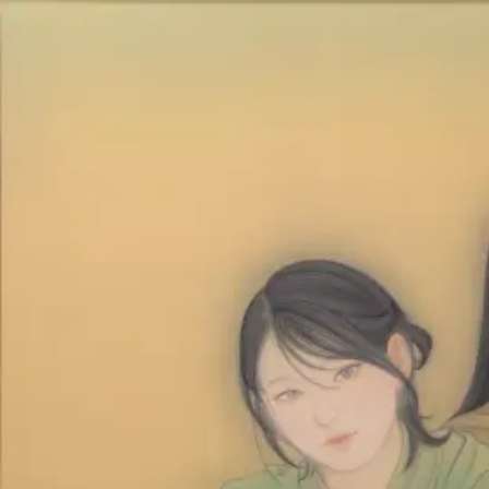
Skip to main content
山本 有彩
Arisa Yamamoto
Works
Profile
Exhibitions
Contact
JP
／
EN
←
Index
‹
21
/
312
›
さいわいなる日に
Year
2026
Size
F80
©
2026
Arisa Yamamoto
Instagram
X