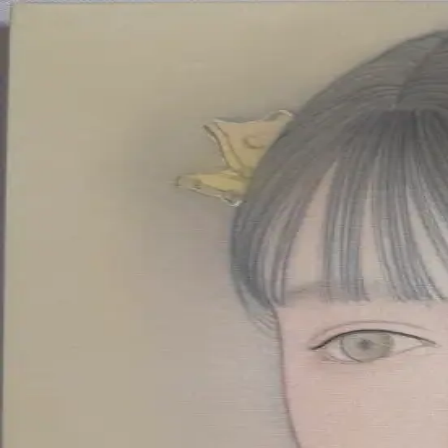
Skip to main content
山本 有彩
Arisa Yamamoto
Works
Profile
Exhibitions
Contact
JP
／
EN
←
Index
‹
13
/
312
›
昨日のこと
Year
2026
Size
F3
©
2026
Arisa Yamamoto
Instagram
X