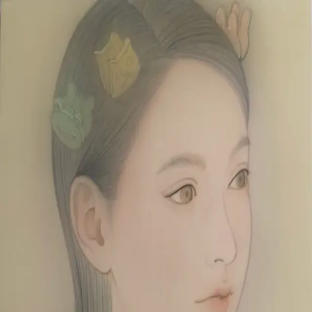
Skip to main content
山本 有彩
Arisa Yamamoto
Works
Profile
Exhibitions
Contact
JP
／
EN
←
Index
‹
14
/
312
›
今日のこと
Year
2026
Size
F3
©
2026
Arisa Yamamoto
Instagram
X