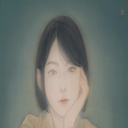
Skip to main content
山本 有彩
Arisa Yamamoto
Works
Profile
Exhibitions
Contact
JP
／
EN
←
Index
‹
15
/
312
›
沈黙がやわらぐとき
Year
2026
Size
F8
©
2026
Arisa Yamamoto
Instagram
X