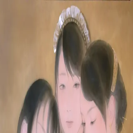
本文へスキップ
山本 有彩
Arisa Yamamoto
Works
Profile
Exhibitions
Contact
JP
／
EN
←
一覧
‹
271
/
312
›
花の如く
Year
2019
Description
2019 / 絹本着彩 / 530×410mm
©
2026
Arisa Yamamoto
Instagram
X