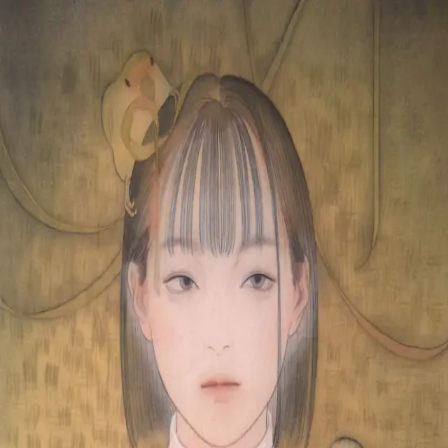
本文へスキップ
山本 有彩
Arisa Yamamoto
Works
Profile
Exhibitions
Contact
JP
／
EN
←
一覧
‹
254
/
312
›
繋がっていられたら
Year
2019
Size
F6
Description
2019/絹本着彩/410×318mm
©
2026
Arisa Yamamoto
Instagram
X