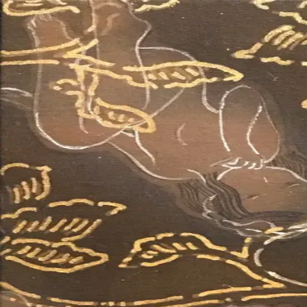
本文へスキップ
山本 有彩
Arisa Yamamoto
Works
Profile
Exhibitions
Contact
JP
／
EN
←
一覧
‹
236
/
312
›
日々のなかに潜むもの
Year
2020
Size
SM
Description
2020/絹本着彩/227×158mm
©
2026
Arisa Yamamoto
Instagram
X