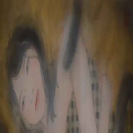
本文へスキップ
山本 有彩
Arisa Yamamoto
Works
Profile
Exhibitions
Contact
JP
／
EN
←
一覧
‹
225
/
312
›
抱擁
Year
2020
Size
M10
Description
2020/絹本着彩/530×333mm
©
2026
Arisa Yamamoto
Instagram
X