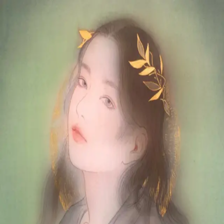
本文へスキップ
山本 有彩
Arisa Yamamoto
Works
Profile
Exhibitions
Contact
JP
／
EN
←
一覧
‹
219
/
312
›
皓皓
Year
2020
Description
2020/絹本着彩/410×318mm
©
2026
Arisa Yamamoto
Instagram
X