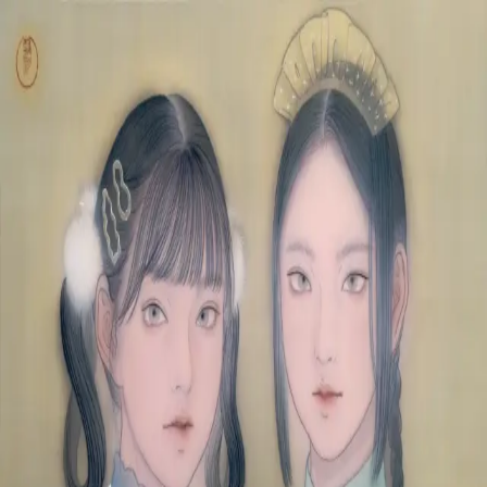
本文へスキップ
山本 有彩
Arisa Yamamoto
Works
Profile
Exhibitions
Contact
JP
／
EN
←
一覧
‹
149
/
312
›
よそおふこころ
Year
2022
Size
F10
©
2026
Arisa Yamamoto
Instagram
X