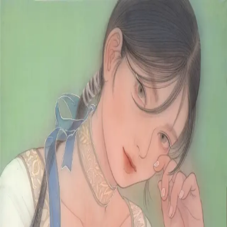
本文へスキップ
山本 有彩
Arisa Yamamoto
Works
Profile
Exhibitions
Contact
JP
／
EN
←
一覧
‹
111
/
312
›
水のようなこころ
Year
2022
Size
S6
Description
2022/絹本着彩/455×455mm
©
2026
Arisa Yamamoto
Instagram
X