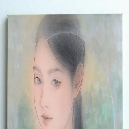
本文へスキップ
山本 有彩
Arisa Yamamoto
Works
Profile
Exhibitions
Contact
JP
／
EN
←
一覧
‹
124
/
312
›
磨りガラス越しの白昼夢
Year
2022
Size
S4
©
2026
Arisa Yamamoto
Instagram
X