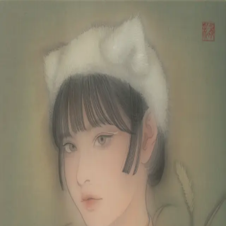
本文へスキップ
山本 有彩
Arisa Yamamoto
Works
Profile
Exhibitions
Contact
JP
／
EN
←
一覧
‹
106
/
312
›
じゆうなくらし
Year
2023
Size
F6
©
2026
Arisa Yamamoto
Instagram
X