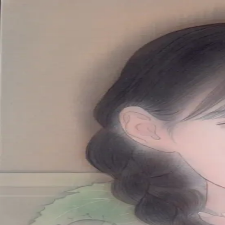
本文へスキップ
山本 有彩
Arisa Yamamoto
Works
Profile
Exhibitions
Contact
JP
／
EN
←
一覧
‹
100
/
312
›
夏の陽炎
Year
2023
Size
M10
©
2026
Arisa Yamamoto
Instagram
X