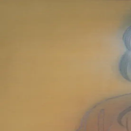
本文へスキップ
山本 有彩
Arisa Yamamoto
Works
Profile
Exhibitions
Contact
JP
／
EN
←
一覧
‹
62
/
312
›
いのちを抱き寄せて
Year
2025
Size
M10
©
2026
Arisa Yamamoto
Instagram
X