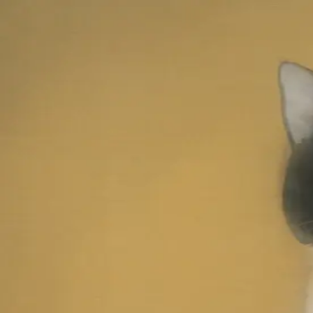
本文へスキップ
山本 有彩
Arisa Yamamoto
Works
Profile
Exhibitions
Contact
JP
／
EN
←
一覧
‹
57
/
312
›
ひそやかな足音
Year
2025
Size
S4
©
2026
Arisa Yamamoto
Instagram
X