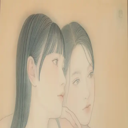
本文へスキップ
山本 有彩
Arisa Yamamoto
Works
Profile
Exhibitions
Contact
JP
／
EN
←
一覧
‹
55
/
312
›
ふたりと綿毛
Year
2025
Size
S6
©
2026
Arisa Yamamoto
Instagram
X