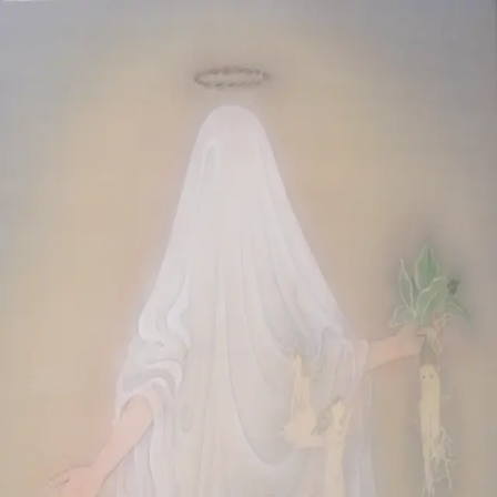
本文へスキップ
山本 有彩
Arisa Yamamoto
Works
Profile
Exhibitions
Contact
JP
／
EN
←
一覧
‹
53
/
312
›
愛の植物
Year
2025
Size
M30
©
2026
Arisa Yamamoto
Instagram
X