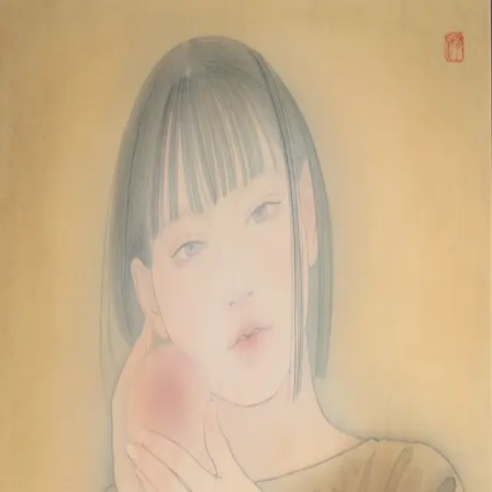
本文へスキップ
山本 有彩
Arisa Yamamoto
Works
Profile
Exhibitions
Contact
JP
／
EN
←
一覧
‹
48
/
312
›
絹頬と桃
Year
2025
Size
F6
©
2026
Arisa Yamamoto
Instagram
X