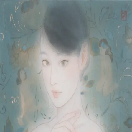
本文へスキップ
山本 有彩
Arisa Yamamoto
Works
Profile
Exhibitions
Contact
JP
／
EN
←
一覧
‹
36
/
312
›
昼想夜夢の森にて
Year
2025
Size
F8
©
2026
Arisa Yamamoto
Instagram
X