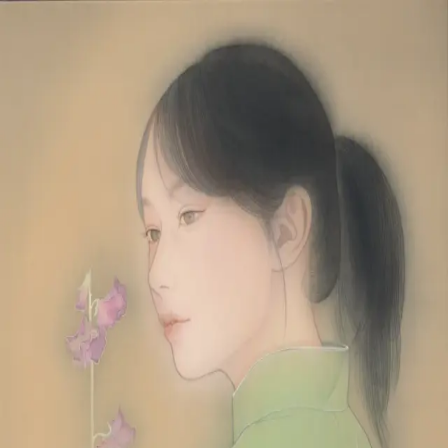
本文へスキップ
山本 有彩
Arisa Yamamoto
Works
Profile
Exhibitions
Contact
JP
／
EN
←
一覧
‹
17
/
312
›
遠くへ行く春
Year
2026
Size
F6
©
2026
Arisa Yamamoto
Instagram
X