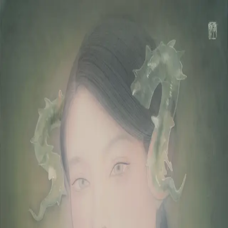
本文へスキップ
山本 有彩
Arisa Yamamoto
Works
Profile
Exhibitions
Contact
JP
／
EN
←
一覧
‹
06
/
312
›
透角のきみ
Year
2026
Size
S4
©
2026
Arisa Yamamoto
Instagram
X