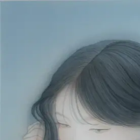
本文へスキップ
山本 有彩
Arisa Yamamoto
Works
Profile
Exhibitions
Contact
JP
／
EN
←
一覧
‹
02
/
312
›
夜霧に蝶
Year
2026
Size
F10
©
2026
Arisa Yamamoto
Instagram
X