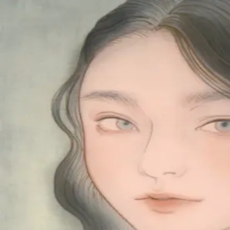
Skip to main content
山本 有彩
Arisa Yamamoto
Works
Profile
Exhibitions
Contact
JP
／
EN
←
Index
‹
173
/
312
›
なんでもないようでなにかある
Year
2021
Size
S6
Description
2021/絹本着彩/410×410mm
©
2026
Arisa Yamamoto
Instagram
X