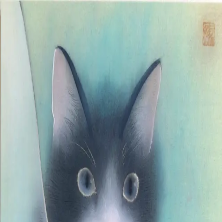
Skip to main content
山本 有彩
Arisa Yamamoto
Works
Profile
Exhibitions
Contact
JP
／
EN
←
Index
‹
147
/
312
›
雨の音が聴こえる
Year
2022
©
2026
Arisa Yamamoto
Instagram
X