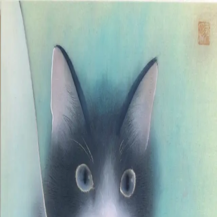
本文へスキップ
山本 有彩
Arisa Yamamoto
Works
Profile
Exhibitions
Contact
JP
／
EN
←
一覧
‹
147
/
312
›
雨の音が聴こえる
Year
2022
©
2026
Arisa Yamamoto
Instagram
X