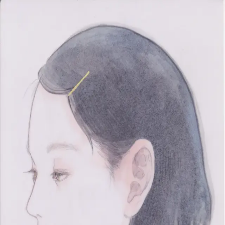
本文へスキップ
山本 有彩
Arisa Yamamoto
Works
Profile
Exhibitions
Contact
JP
／
EN
←
一覧
‹
266
/
312
›
404#2
Year
2019
Size
230×165mm
Description
2019 / ドローイング / 230×165mm
©
2026
Arisa Yamamoto
Instagram
X