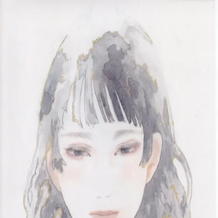
本文へスキップ
山本 有彩
Arisa Yamamoto
Works
Profile
Exhibitions
Contact
JP
／
EN
←
一覧
‹
267
/
312
›
404#1
Year
2019
Size
297×210mm
Description
2019 / ドローイング / 297×210mm
©
2026
Arisa Yamamoto
Instagram
X