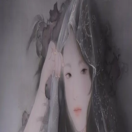
本文へスキップ
山本 有彩
Arisa Yamamoto
Works
Profile
Exhibitions
Contact
JP
／
EN
←
一覧
‹
268
/
312
›
湿湿たる流動体、或いは偶像
Year
2019
Size
F6
Description
2019 / 絹本着彩 / 410×318mm
©
2026
Arisa Yamamoto
Instagram
X