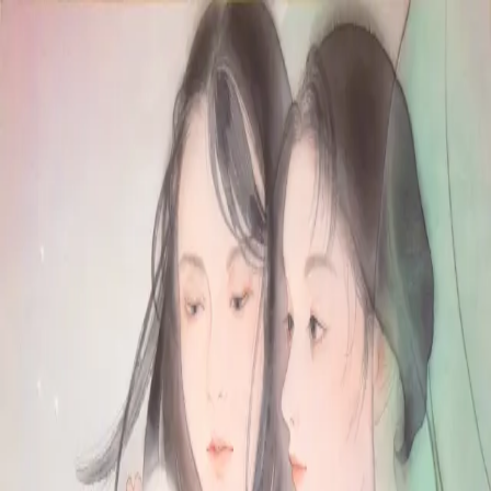
本文へスキップ
山本 有彩
Arisa Yamamoto
Works
Profile
Exhibitions
Contact
JP
／
EN
←
一覧
‹
252
/
312
›
春風遊
Year
2019
Size
M8
Description
2019/絹本着彩/455×273mm
©
2026
Arisa Yamamoto
Instagram
X