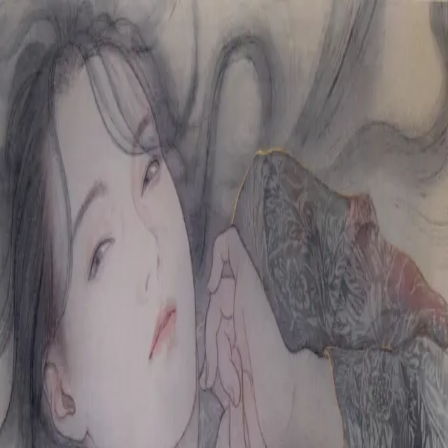
本文へスキップ
山本 有彩
Arisa Yamamoto
Works
Profile
Exhibitions
Contact
JP
／
EN
←
一覧
‹
251
/
312
›
繊柔夜
Year
2019
Size
F6
Description
2019/絹本着彩/410×318mm
©
2026
Arisa Yamamoto
Instagram
X