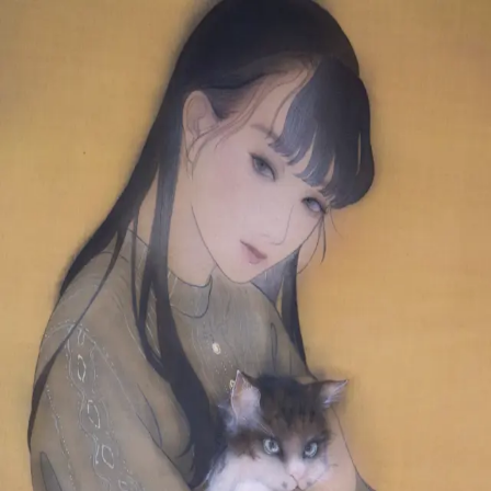
本文へスキップ
山本 有彩
Arisa Yamamoto
Works
Profile
Exhibitions
Contact
JP
／
EN
←
一覧
‹
248
/
312
›
日々のこと
Year
2019
Size
M10
Description
2019/絹本着彩/530×333mm
©
2026
Arisa Yamamoto
Instagram
X