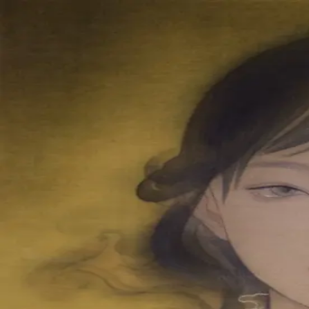
本文へスキップ
山本 有彩
Arisa Yamamoto
Works
Profile
Exhibitions
Contact
JP
／
EN
←
一覧
‹
247
/
312
›
分け合う為の果実
Year
2019
Size
F8
Description
2019/絹本着彩/455×380mm
©
2026
Arisa Yamamoto
Instagram
X