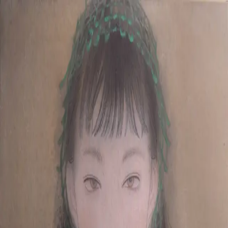
本文へスキップ
山本 有彩
Arisa Yamamoto
Works
Profile
Exhibitions
Contact
JP
／
EN
←
一覧
‹
231
/
312
›
会える日まで
Year
2020
Size
F4
Description
2020 /絹本着彩/333×242mm
©
2026
Arisa Yamamoto
Instagram
X