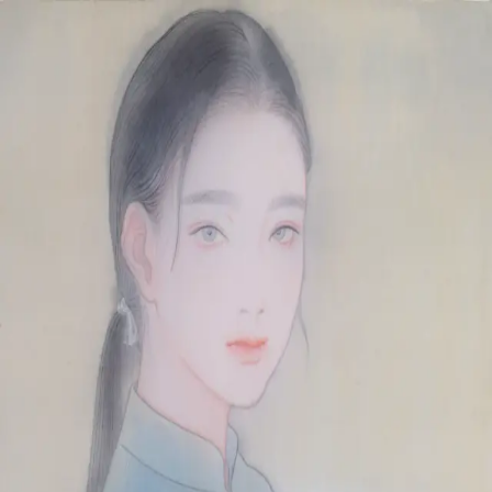
本文へスキップ
山本 有彩
Arisa Yamamoto
Works
Profile
Exhibitions
Contact
JP
／
EN
←
一覧
‹
215
/
312
›
思慕とぬくもり
Year
2020
Size
F6
Description
2020/絹本着彩/410×318mm
©
2026
Arisa Yamamoto
Instagram
X