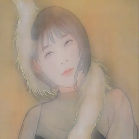
本文へスキップ
山本 有彩
Arisa Yamamoto
Works
Profile
Exhibitions
Contact
JP
／
EN
←
一覧
‹
216
/
312
›
明くる今日は
Year
2020
Size
M10
Description
2020/絹本着彩/530×333mm
©
2026
Arisa Yamamoto
Instagram
X