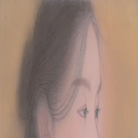
本文へスキップ
山本 有彩
Arisa Yamamoto
Works
Profile
Exhibitions
Contact
JP
／
EN
←
一覧
‹
221
/
312
›
善き日に
Year
2020
Description
2020/絹本着彩/227×158mm
©
2026
Arisa Yamamoto
Instagram
X