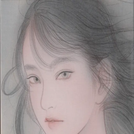
本文へスキップ
山本 有彩
Arisa Yamamoto
Works
Profile
Exhibitions
Contact
JP
／
EN
←
一覧
‹
186
/
312
›
なつかぜ
Year
2021
Size
SM
Description
2021/絹本着彩/227×158mm
©
2026
Arisa Yamamoto
Instagram
X